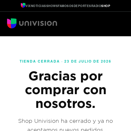
VIX
NOTICIAS
SHOWS
FAMOSOS
DEPORTES
RADIO
SHOP
TIENDA CERRADA · 23 DE JULIO DE 2026
Gracias por
comprar con
nosotros.
Shop Univision ha cerrado y ya no
aceptamos nuevos pedidos.