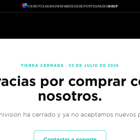
VIX
NOTICIAS
SHOWS
FAMOSOS
DEPORTES
RADIO
SHOP
TIENDA CERRADA · 23 DE JULIO DE 2026
acias por comprar 
nosotros.
ivision ha cerrado y ya no aceptamos nuevos 
Contactar a soporte