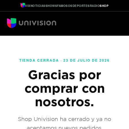
VIX
NOTICIAS
SHOWS
FAMOSOS
DEPORTES
RADIO
SHOP
TIENDA CERRADA · 23 DE JULIO DE 2026
Gracias por
comprar con
nosotros.
Shop Univision ha cerrado y ya no
aceptamos nuevos pedidos.