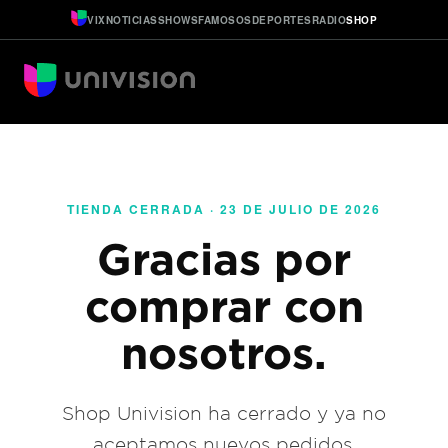
VIX
NOTICIAS
SHOWS
FAMOSOS
DEPORTES
RADIO
SHOP
TIENDA CERRADA · 23 DE JULIO DE 2026
Gracias por
comprar con
nosotros.
Shop Univision ha cerrado y ya no
aceptamos nuevos pedidos.