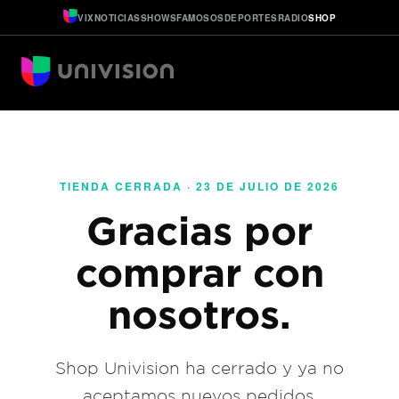
VIX
NOTICIAS
SHOWS
FAMOSOS
DEPORTES
RADIO
SHOP
TIENDA CERRADA · 23 DE JULIO DE 2026
Gracias por
comprar con
nosotros.
Shop Univision ha cerrado y ya no
aceptamos nuevos pedidos.