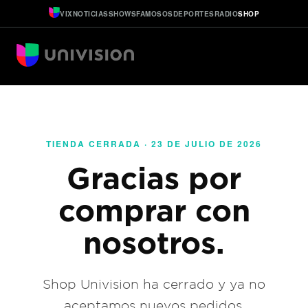
VIX
NOTICIAS
SHOWS
FAMOSOS
DEPORTES
RADIO
SHOP
TIENDA CERRADA · 23 DE JULIO DE 2026
Gracias por
comprar con
nosotros.
Shop Univision ha cerrado y ya no
aceptamos nuevos pedidos.