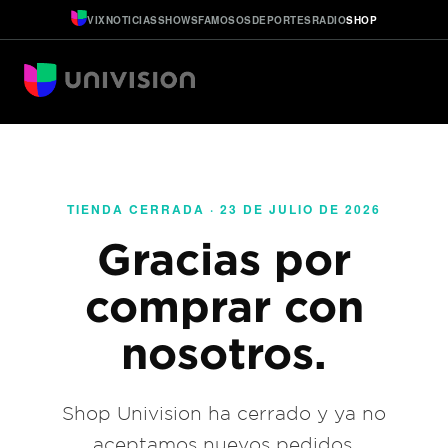
VIX
NOTICIAS
SHOWS
FAMOSOS
DEPORTES
RADIO
SHOP
TIENDA CERRADA · 23 DE JULIO DE 2026
Gracias por
comprar con
nosotros.
Shop Univision ha cerrado y ya no
aceptamos nuevos pedidos.