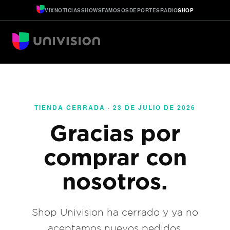
VIX
NOTICIAS
SHOWS
FAMOSOS
DEPORTES
RADIO
SHOP
TIENDA CERRADA · 23 DE JULIO DE 2026
Gracias por
comprar con
nosotros.
Shop Univision ha cerrado y ya no
aceptamos nuevos pedidos.