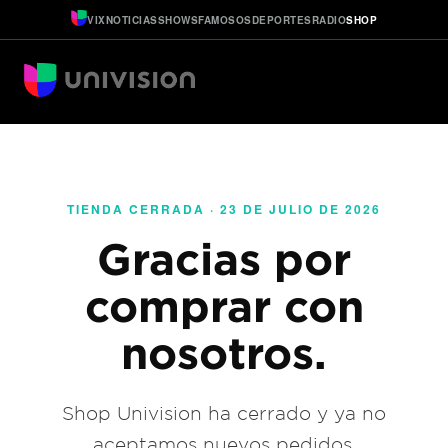
VIX
NOTICIAS
SHOWS
FAMOSOS
DEPORTES
RADIO
SHOP
TIENDA CERRADA · 23 DE JULIO DE 2026
Gracias por
comprar con
nosotros.
Shop Univision ha cerrado y ya no
aceptamos nuevos pedidos.