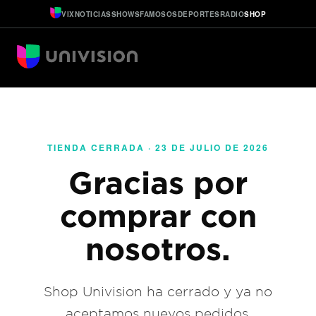
VIX
NOTICIAS
SHOWS
FAMOSOS
DEPORTES
RADIO
SHOP
TIENDA CERRADA · 23 DE JULIO DE 2026
Gracias por
comprar con
nosotros.
Shop Univision ha cerrado y ya no
aceptamos nuevos pedidos.