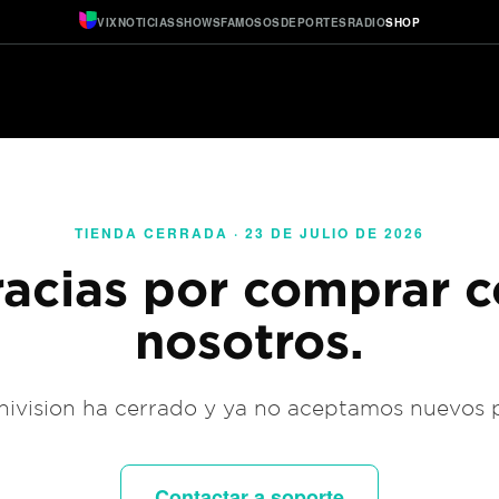
VIX
NOTICIAS
SHOWS
FAMOSOS
DEPORTES
RADIO
SHOP
TIENDA CERRADA · 23 DE JULIO DE 2026
acias por comprar 
nosotros.
ivision ha cerrado y ya no aceptamos nuevos 
Contactar a soporte