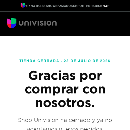
VIX
NOTICIAS
SHOWS
FAMOSOS
DEPORTES
RADIO
SHOP
TIENDA CERRADA · 23 DE JULIO DE 2026
Gracias por
comprar con
nosotros.
Shop Univision ha cerrado y ya no
aceptamos nuevos pedidos.