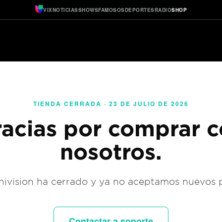
VIX
NOTICIAS
SHOWS
FAMOSOS
DEPORTES
RADIO
SHOP
TIENDA CERRADA · 23 DE JULIO DE 2026
acias por comprar 
nosotros.
ivision ha cerrado y ya no aceptamos nuevos 
Contactar a soporte