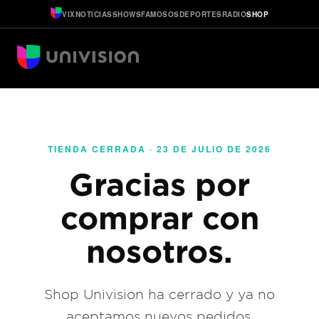
VIX
NOTICIAS
SHOWS
FAMOSOS
DEPORTES
RADIO
SHOP
TIENDA CERRADA · 23 DE JULIO DE 2026
Gracias por
comprar con
nosotros.
Shop Univision ha cerrado y ya no
aceptamos nuevos pedidos.