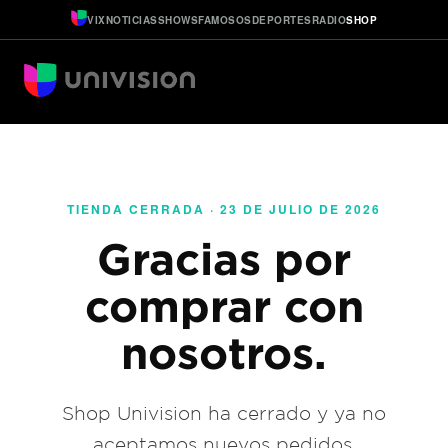
VIX
NOTICIAS
SHOWS
FAMOSOS
DEPORTES
RADIO
SHOP
TIENDA CERRADA · 23 DE JULIO DE 2026
Gracias por
comprar con
nosotros.
Shop Univision ha cerrado y ya no
aceptamos nuevos pedidos.