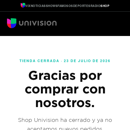
VIX
NOTICIAS
SHOWS
FAMOSOS
DEPORTES
RADIO
SHOP
TIENDA CERRADA · 23 DE JULIO DE 2026
Gracias por
comprar con
nosotros.
Shop Univision ha cerrado y ya no
aceptamos nuevos pedidos.