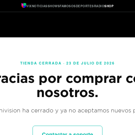
VIX
NOTICIAS
SHOWS
FAMOSOS
DEPORTES
RADIO
SHOP
TIENDA CERRADA · 23 DE JULIO DE 2026
acias por comprar 
nosotros.
ivision ha cerrado y ya no aceptamos nuevos 
Contactar a soporte