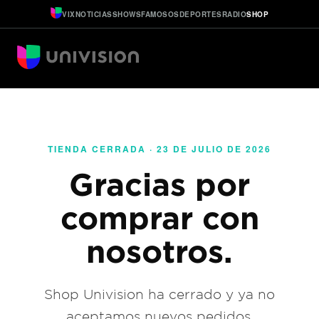
VIX
NOTICIAS
SHOWS
FAMOSOS
DEPORTES
RADIO
SHOP
TIENDA CERRADA · 23 DE JULIO DE 2026
Gracias por
comprar con
nosotros.
Shop Univision ha cerrado y ya no
aceptamos nuevos pedidos.