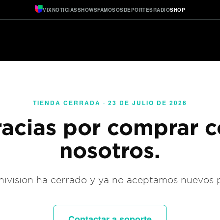
VIX
NOTICIAS
SHOWS
FAMOSOS
DEPORTES
RADIO
SHOP
TIENDA CERRADA · 23 DE JULIO DE 2026
acias por comprar 
nosotros.
ivision ha cerrado y ya no aceptamos nuevos 
Contactar a soporte