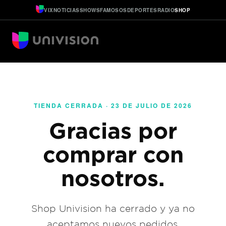
VIX
NOTICIAS
SHOWS
FAMOSOS
DEPORTES
RADIO
SHOP
TIENDA CERRADA · 23 DE JULIO DE 2026
Gracias por
comprar con
nosotros.
Shop Univision ha cerrado y ya no
aceptamos nuevos pedidos.