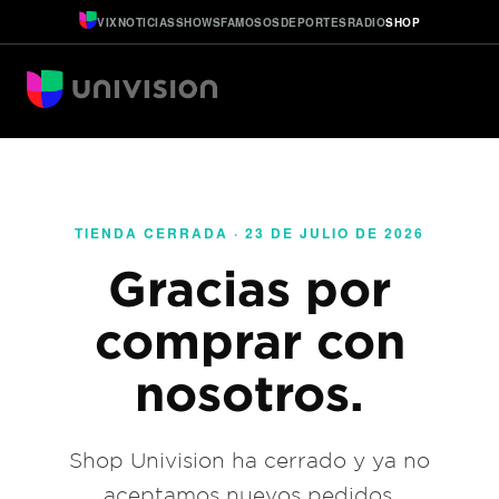
VIX
NOTICIAS
SHOWS
FAMOSOS
DEPORTES
RADIO
SHOP
TIENDA CERRADA · 23 DE JULIO DE 2026
Gracias por
comprar con
nosotros.
Shop Univision ha cerrado y ya no
aceptamos nuevos pedidos.