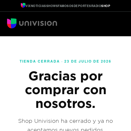
VIX
NOTICIAS
SHOWS
FAMOSOS
DEPORTES
RADIO
SHOP
TIENDA CERRADA · 23 DE JULIO DE 2026
Gracias por
comprar con
nosotros.
Shop Univision ha cerrado y ya no
aceptamos nuevos pedidos.