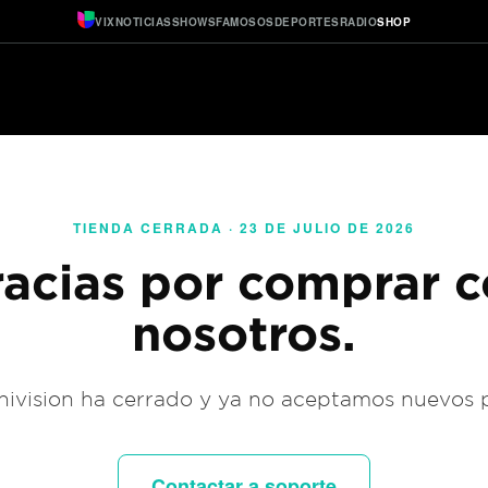
VIX
NOTICIAS
SHOWS
FAMOSOS
DEPORTES
RADIO
SHOP
TIENDA CERRADA · 23 DE JULIO DE 2026
acias por comprar 
nosotros.
ivision ha cerrado y ya no aceptamos nuevos 
Contactar a soporte