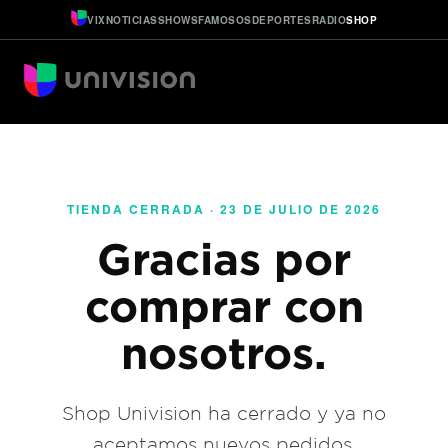
VIX
NOTICIAS
SHOWS
FAMOSOS
DEPORTES
RADIO
SHOP
TIENDA CERRADA · 23 DE JULIO DE 2026
Gracias por
comprar con
nosotros.
Shop Univision ha cerrado y ya no
aceptamos nuevos pedidos.