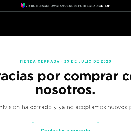
VIX
NOTICIAS
SHOWS
FAMOSOS
DEPORTES
RADIO
SHOP
TIENDA CERRADA · 23 DE JULIO DE 2026
acias por comprar 
nosotros.
ivision ha cerrado y ya no aceptamos nuevos 
Contactar a soporte