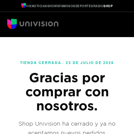
VIX
NOTICIAS
SHOWS
FAMOSOS
DEPORTES
RADIO
SHOP
TIENDA CERRADA · 23 DE JULIO DE 2026
Gracias por
comprar con
nosotros.
Shop Univision ha cerrado y ya no
aceptamos nuevos pedidos.