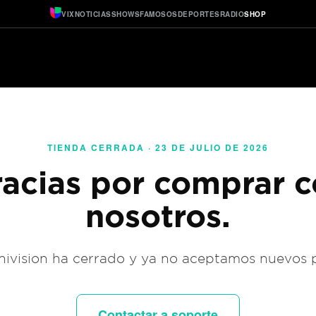
VIX
NOTICIAS
SHOWS
FAMOSOS
DEPORTES
RADIO
SHOP
TIENDA CERRADA · 23 DE JULIO DE 2026
acias por comprar 
nosotros.
ivision ha cerrado y ya no aceptamos nuevos 
Contactar a soporte