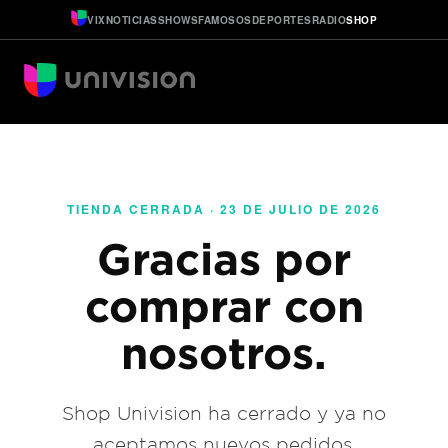
VIX
NOTICIAS
SHOWS
FAMOSOS
DEPORTES
RADIO
SHOP
TIENDA CERRADA · 23 DE JULIO DE 2026
Gracias por
comprar con
nosotros.
Shop Univision ha cerrado y ya no
aceptamos nuevos pedidos.