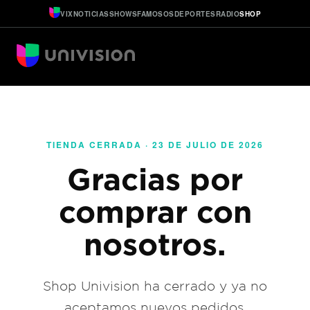
VIX
NOTICIAS
SHOWS
FAMOSOS
DEPORTES
RADIO
SHOP
TIENDA CERRADA · 23 DE JULIO DE 2026
Gracias por
comprar con
nosotros.
Shop Univision ha cerrado y ya no
aceptamos nuevos pedidos.